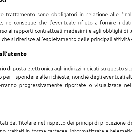
vo trattamento sono obbligatori in relazione alle finali
 ne consegue che l'eventuale rifiuto a fornire i dati
orso ai rapporti contrattuali medesimi e agli obblighi di 
 7 che si riferisce all'espletamento delle principali attivit
all'utente
ario di posta elettronica agli indirizzi indicati su questo 
 per rispondere alle richieste, nonché degli eventuali altr
verranno progressivamente riportate o visualizzate ne
tati dal Titolare nel rispetto dei principi di protezione 
no trattati in forma cartacea, informatizzata e telematic