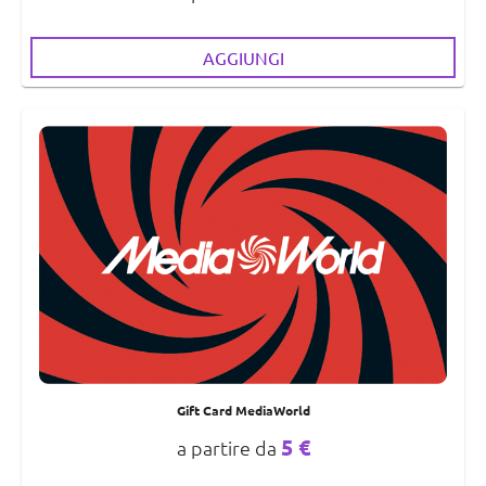
AGGIUNGI
Gift Card MediaWorld
5 €
a partire da